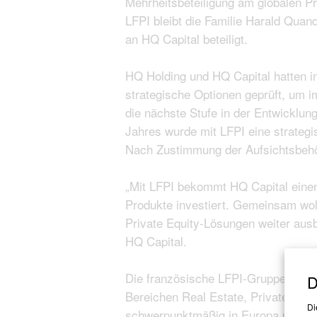
Mehrheitsbeteiligung am globalen P
LFPI bleibt die Familie Harald Quand
an HQ Capital beteiligt.
HQ Holding und HQ Capital hatten 
strategische Optionen geprüft, um 
die nächste Stufe in der Entwicklu
Jahres wurde mit LFPI eine strategi
Nach Zustimmung der Aufsichtsbehör
„Mit LFPI bekommt HQ Capital einen 
Produkte investiert. Gemeinsam woll
Private Equity-Lösungen weiter au
HQ Capital.
Die französische LFPI-Gruppe verfü
D
Bereichen Real Estate, Private Debt 
Di
schwerpunktmäßig in Europa und N