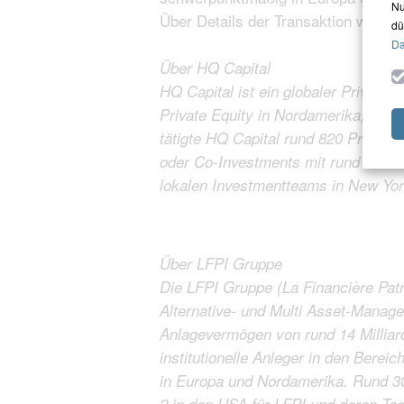
Nu
Über Details der Transaktion wurde 
dü
Da
Über HQ Capital
HQ Capital ist ein globaler Private E
Private Equity in Nordamerika, Eur
tätigte HQ Capital rund 820 Privat
oder Co-Investments mit rund 300 M
lokalen Investmentteams in New Y
Über LFPI Gruppe
Die LFPI Gruppe (La Financière Patri
Alternative- und Multi Asset-Manage
Anlagevermögen von rund 14 Milliard
institutionelle Anleger in den Berei
in Europa und Nordamerika. Rund 30
2 in den USA für LFPI und deren To