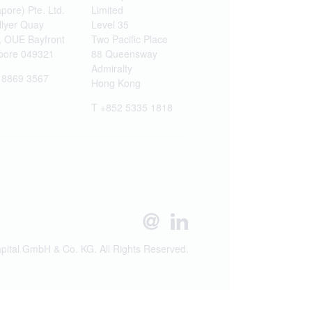
pore) Pte. Ltd.
Limited
llyer Quay
Level 35
, OUE Bayfront
Two Pacific Place
pore 049321
88 Queensway
Admiralty
 8869 3567
Hong Kong
T +852 5335 1818
ital GmbH & Co. KG. All Rights Reserved.