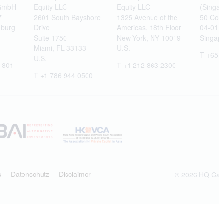
 GmbH
Equity LLC
Equity LLC
(Singa
7
2601 South Bayshore
1325 Avenue of the
50 Co
burg
Drive
Americas, 18th Floor
04-01
Suite 1750
New York, NY 10019
Singa
Miami, FL 33133
U.S.
T +65
U.S.
 801
T +1 212 863 2300
T +1 786 944 0500
s
Datenschutz
Disclaimer
© 2026 HQ Cap